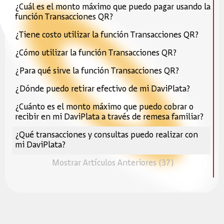
¿Cuál es el monto máximo que puedo pagar usando la
función Transacciones QR?
¿Tiene costo utilizar la función Transacciones QR?
¿Cómo utilizar la función Transacciones QR?
¿Para qué sirve la función Transacciones QR?
¿Dónde puedo retirar efectivo de mi DaviPlata?
¿Cuánto es el monto máximo que puedo cobrar o
recibir en mi DaviPlata a través de remesa familiar?
¿Qué transacciones y consultas puedo realizar con
mi DaviPlata?
Mostrar Artículos Anteriores (37)