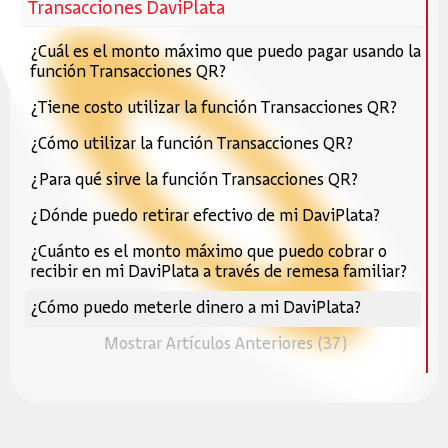
Transacciones DaviPlata
¿Cuál es el monto máximo que puedo pagar usando la
función Transacciones QR?
¿Tiene costo utilizar la función Transacciones QR?
¿Cómo utilizar la función Transacciones QR?
¿Para qué sirve la función Transacciones QR?
¿Dónde puedo retirar efectivo de mi DaviPlata?
¿Cuánto es el monto máximo que puedo cobrar o
recibir en mi DaviPlata a través de remesa familiar?
¿Cómo puedo meterle dinero a mi DaviPlata?
Mostrar Artículos Anteriores (37)