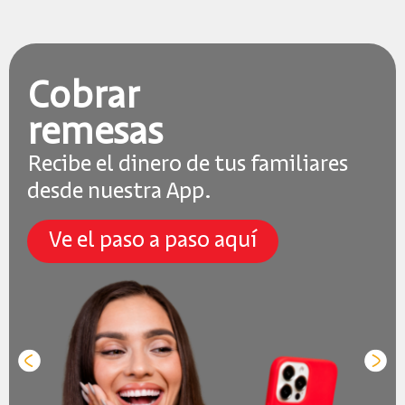
Pasar
plata
Haz transferencias desde tu celular,
sin complicaciones.
Ve el paso a paso aquí