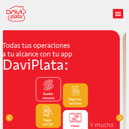
¡Bienvenido al
mundo del QR!
Desde tu
DaviPlata
puedes pagar de
manera rápida a través del
código
QR
.
Monto máximo por transacción: $1,226.40 y acumulado en
depósitos al mes: $2,452.80. Depósitos garantizados por el IGD de
conformidad a lo regulado por la ley de Bancos.