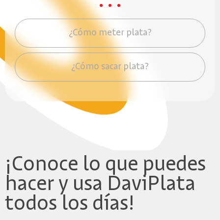
¿Cómo meter plata?
¿Cómo sacar plata?
¡Conoce lo que puedes
hacer y usa DaviPlata
todos los días!