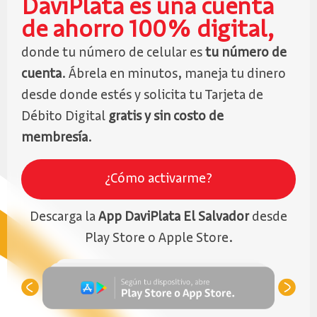
DaviPlata es una cuenta
de ahorro 100% digital,
donde tu número de
celular es
tu número de
cuenta
. Ábrela en
minutos, maneja tu dinero
desde donde
estés y solicita tu Tarjeta de
Débito Digital
gratis y sin costo de
membresía
.
¿Cómo activarme?
Descarga la
App DaviPlata El Salvador
desde
Play Store o Apple Store.