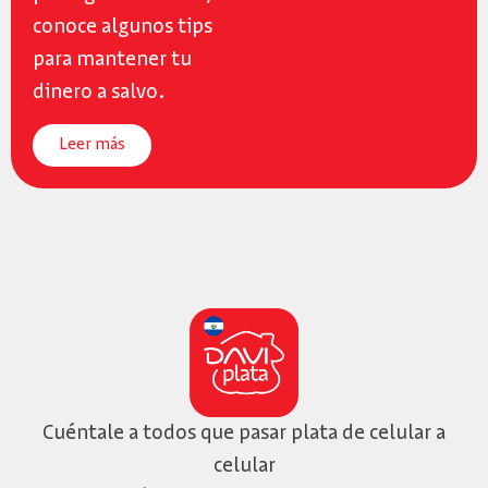
conoce algunos tips
para mantener tu
dinero a salvo.
Leer más
Cuéntale a todos que pasar plata de celular a
celular