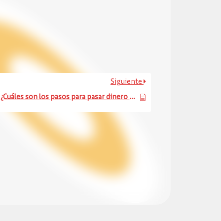
Siguiente
¿Cuáles son los pasos para pasar dinero a cuentas DaviPlata o Davivienda desde mi DaviPlata?